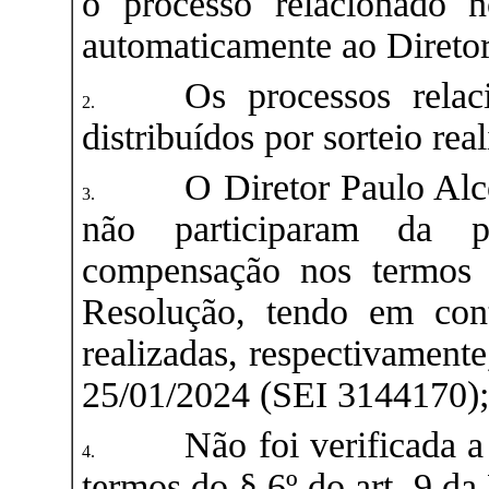
o processo relacionado n
automaticamente ao Direto
Os processos rela
distribuídos por sorteio re
O Diretor Paulo Alc
não participaram da p
compensação nos termos 
Resolução, tendo em cont
realizadas, respectivament
25/01/2024 (SEI
3144170
)
Não foi verificada 
termos do § 6º do art. 9 d