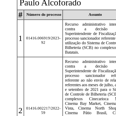
Paulo Alcoforado
#
Número do processo
Assunto
Recurso administrativo inte
contra a decisão d
Superintendente de Fiscaliza
1
01416.006919/2023-
processo sancionador referente
92
utilização do Sistema de Contr
Bilheteria (SCB) no complex
Batatais.
Recurso administrativo inte
contra a decisão d
Superintendente de Fiscalizaç
processo sancionador refe
referente ao não envio de rela
referentes aos meses de julho, 
e setembro de 2021 para o S
de Controle de Bilheteria (SC
complexos Cinecarioca M
Cinema Bay Market, Cinem
2
Vista, Cinema North Shop
01416.002217/2022-
59
Cinema Pátio Brasil, C