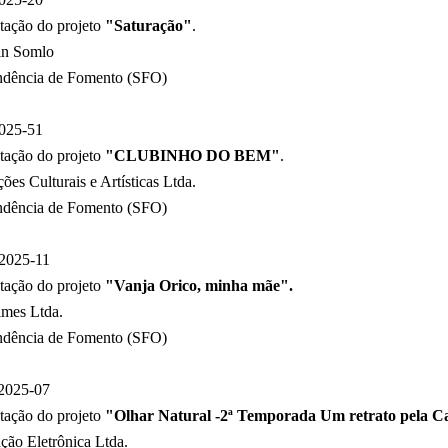
tação do projeto
"Saturação"
.
in Somlo
ndência de Fomento (SFO)
025-51
tação do projeto
"CLUBINHO DO BEM"
.
ções Culturais e Artísticas Ltda.
ndência de Fomento (SFO)
2025-11
tação do projeto
"Vanja Orico, minha mãe".
lmes Ltda.
ndência de Fomento (SFO)
2025-07
tação do projeto
"Olhar Natural -2ª Temporada Um retrato pela C
ão Eletrônica Ltda.