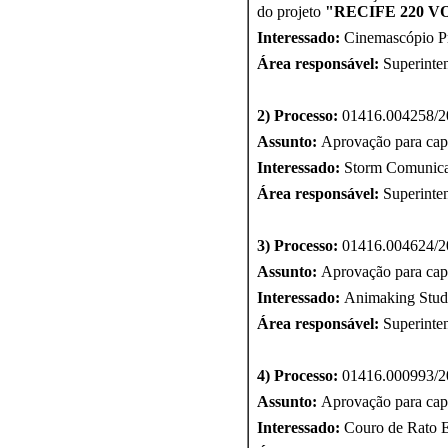
do projeto
"
RECIFE 220 V
Interessado:
Cinemascópio Pr
Área responsável:
Superinte
2) Processo:
01416.004258/2
Assunto:
Aprovação para cap
Interessado:
Storm Comunica
Área responsável:
Superinte
3) Processo:
01416.004624/2
Assunto:
Aprovação para cap
Interessado:
Animaking Studi
Área responsável:
Superinte
4) Processo:
01416.000993/2
Assunto:
Aprovação para cap
Interessado:
Couro de Rato E