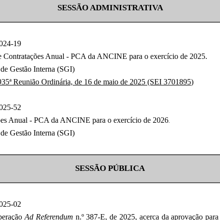
SESSÃO ADMINISTRATIVA
024-19
e Contratações Anual - PCA
da ANCINE para o exercício de 2025.
 de Gestão Interna (SGI)
935ª Reunião Ordinária, de 16 de maio de 2025 (SEI
3701895
)
025-52
ões Anual - PCA
da ANCINE para o exercício de 2
026
.
 de Gestão Interna (SGI)
SESSÃO PÚBLICA
025-02
iberação
Ad Referendum
n.º 387-E, de 2025, acerca da a
provação para 