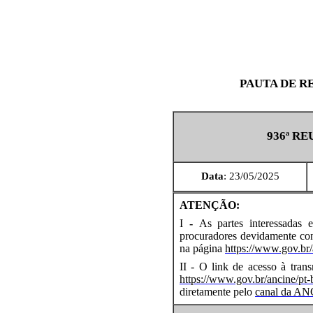
PAUTA DE R
936ª R
Data
: 23/05/2025
ATENÇÃO:
I
-
As partes interessadas 
procuradores devidamente cons
na página
https://www.gov.br/
II - O link de acesso à tran
https://www.gov.br/ancine/pt-b
diretamente pelo
canal da AN