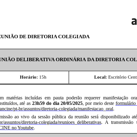
EUNIÃO DE DIRETORIA COLEGIADA
EUNIÃO DELIBERATIVA ORDINÁRIA DA DIRETORIA CO
H
orário:
15h
Local:
Escritório Cent
em matérias incluídas em pauta poderão requerer manifestação or
tituídos, até as
23h59 do dia 20/05/2025
, por meio deste
formulário 
ancine/pt-br/assuntos/diretoria-colegiada/manifestacao_oral
.
smissão ao vivo da sessão pública da reunião será disponibilizado a
r/assuntos/diretoria-colegiada/reunioes_deliberativas
. A transmissão
CINE no Youtube
.