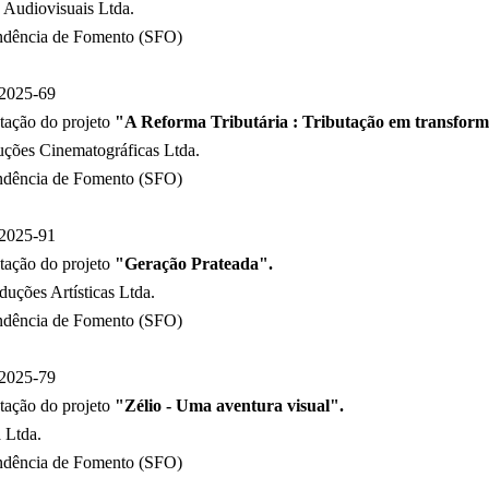
Audiovisuais Ltda.
ndência de Fomento (SFO)
2025-69
tação do projeto
"A Reforma Tributária : Tributação em transfor
ções Cinematográficas Ltda.
ndência de Fomento (SFO)
2025-91
tação do projeto
"Geração Prateada".
uções Artísticas Ltda.
ndência de Fomento (SFO)
2025-79
tação do projeto
"Zélio - Uma aventura visual".
 Ltda.
ndência de Fomento (SFO)