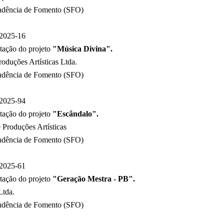
ndência de Fomento (SFO)
2025-16
tação do projeto
"Música Divina".
roduções Artísticas Ltda.
ndência de Fomento (SFO)
2025-94
tação do projeto
"Escândalo".
 Produções Artísticas
ndência de Fomento (SFO)
2025-61
tação do projeto
"Geração Mestra - PB".
Ltda.
ndência de Fomento (SFO)