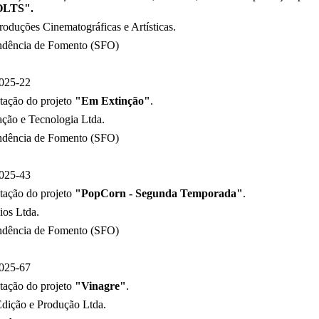
OLTS
".
oduções Cinematográficas e Artísticas
.
ndência de Fomento (SFO)
025-22
tação do projeto
"Em Extinção"
.
ção e Tecnologia Ltda.
ndência de Fomento (SFO)
025-43
tação do projeto
"PopCorn - Segunda Temporada"
.
os Ltda.
ndência de Fomento (SFO)
025-67
tação do projeto
"Vinagre"
.
dição e Produção Ltda.