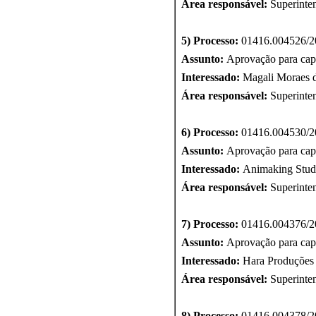
Área responsável:
Superinte
5) Processo:
01416.004526/2
Assunto:
Aprovação para cap
Interessado:
Magali Moraes d
Área responsável:
Superinte
6) Processo:
01416.004530/2
Assunto:
Aprovação para cap
Interessado:
Animaking Studi
Área responsável:
Superinte
7
) Processo:
01416.004376/2
Assunto:
Aprovação para cap
Interessado:
Hara Produções 
Área responsável:
Superinte
8
) Processo:
01416.004378/2