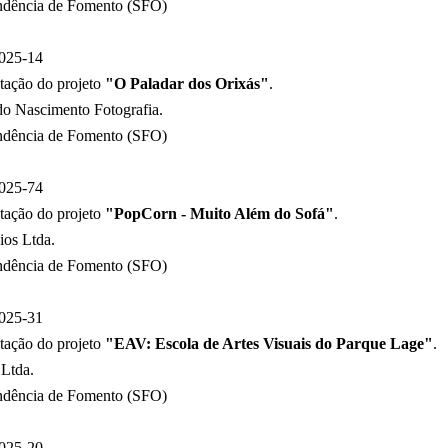
ndência de Fomento (SFO)
025-14
tação do projeto
"O Paladar dos Orixás"
.
o Nascimento Fotografia.
ndência de Fomento (SFO)
025-74
tação do projeto
"PopCorn - Muito Além do Sofá"
.
os Ltda.
ndência de Fomento (SFO)
025-31
tação do projeto
"EAV: Escola de Artes Visuais do Parque Lage"
.
Ltda.
ndência de Fomento (SFO)
025-20